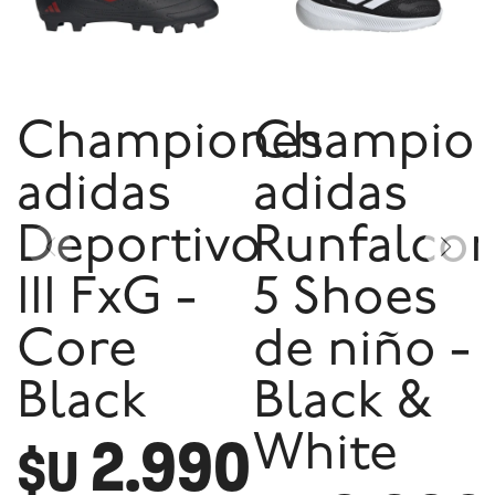
Championes
Champio
adidas
adidas
Deportivo
Runfalco
III FxG -
5 Shoes
Core
de niño -
Black
Black &
2.990
White
$U