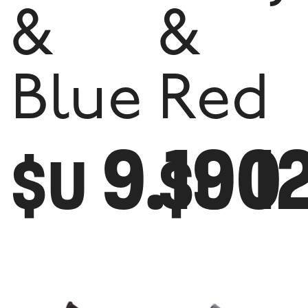
&
&
Blue
Red
9.190
1
$U
$U