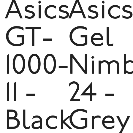
Asics
Asic
GT-
Gel
1000-
Nim
11 -
24 -
Black
Grey