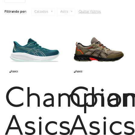
Quitar filtros
Filtrando por:
Calzados
Asics
Champio
Cham
Asics
Asic