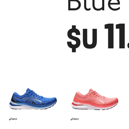
Blue
1
$U