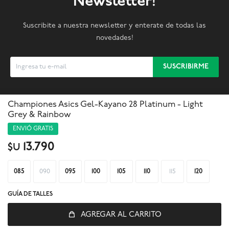
Newsletter!
Suscribite a nuestra newsletter y enterate de todas las
novedades!
SUSCRIBIRME



Championes Asics Gel-Kayano 28 Platinum - Light
Grey & Rainbow
ENVIÓ GRATIS
13.790
$U
085
090
095
100
105
110
115
120
GUÍA DE TALLES
AGREGAR AL CARRITO