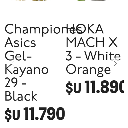
Championes
HOKA
Asics
MACH X
Gel-
3 - White
Kayano
Orange
11.89
29 -
$U
Black
11.790
$U