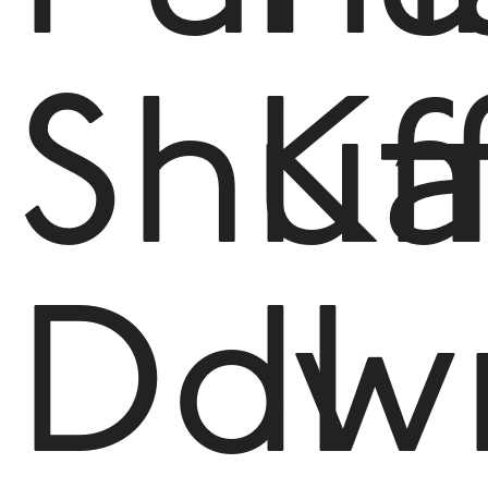
Shuf
K
Dow
II