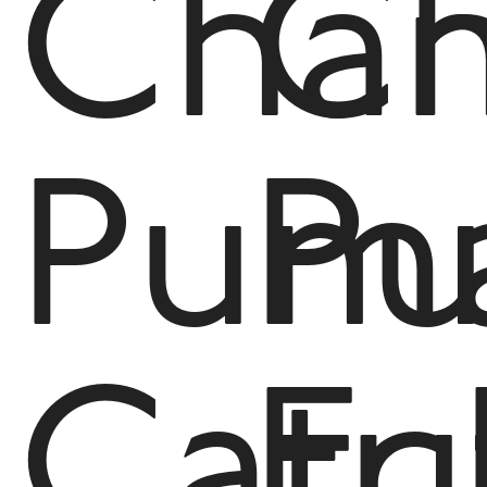
Cha
C
Pum
P
Catc
Fu