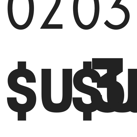
02
03
3
$U
$