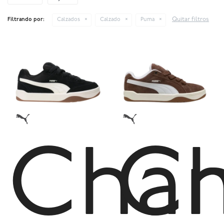
Quitar filtros
Filtrando por:
Calzados
Calzado
Puma
Cha
C