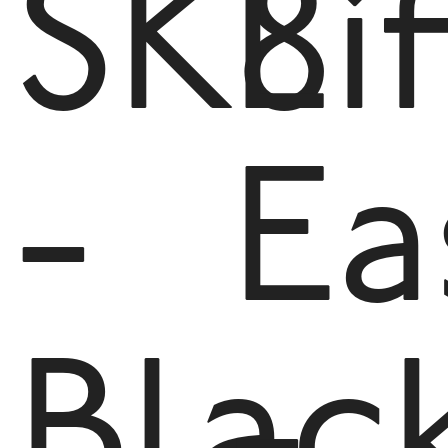
SK8
Li
-
Ea
Blac
-