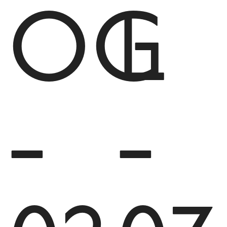
OG
L
-
-