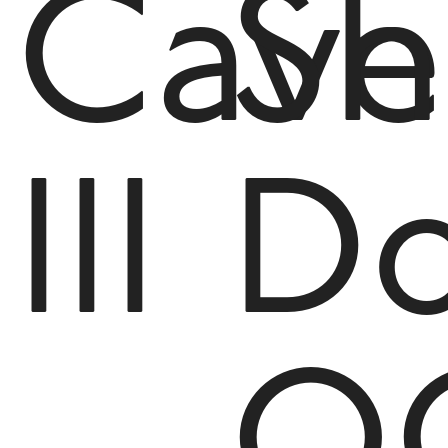
Cav
Sh
III
D