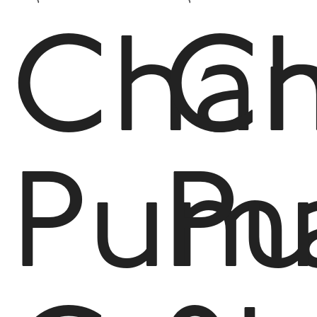
Cha
C
Pum
P