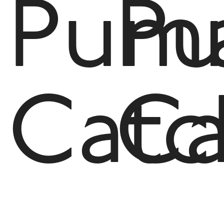
Pum
P
Catc
Ca