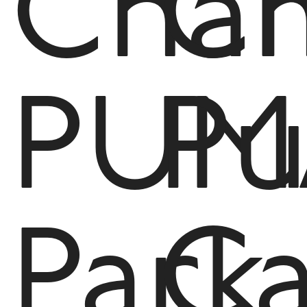
Cha
C
PUM
P
Park
Ca