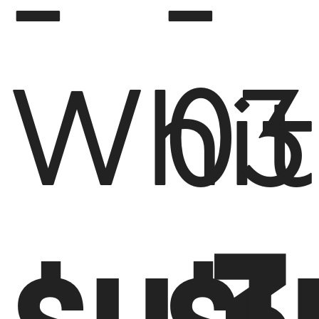
-
-
Whit
03
3