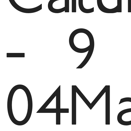
-
9
04
Ma