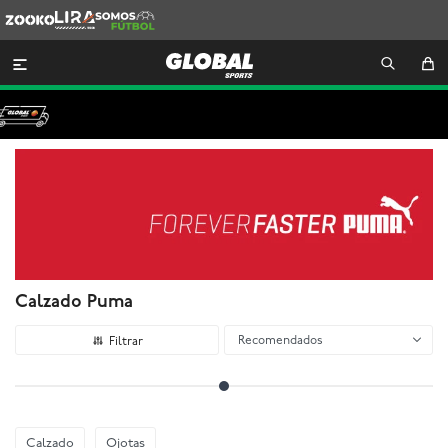
Zooko
Lira
Somos
Futbol

Calzado Puma
Recomendados
Calzado
Ojotas