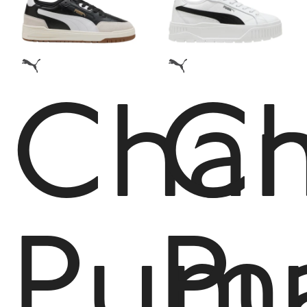
Cha
C
Pum
P