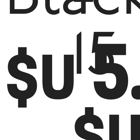
5
15
$U
$