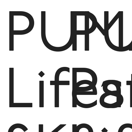
PUM
P
Lifes
Pa