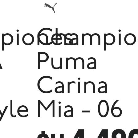
piones
Champio
A
Puma
Carina
yle
Mia - 06