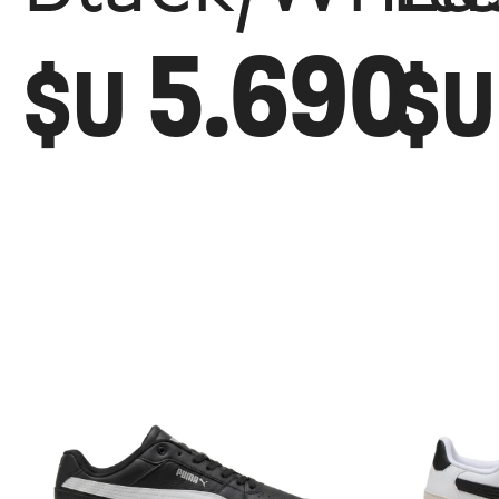
5.690
$U
$U