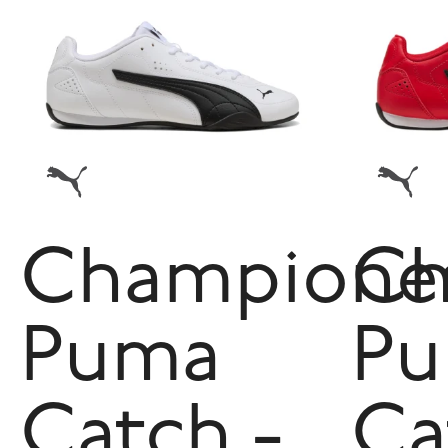
Champione
Ch
Puma
P
Catch -
Ca