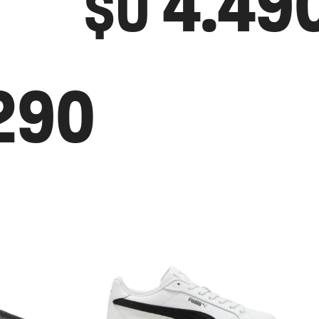
4.49
$U
290