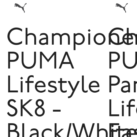
Champione
Ch
PUMA
P
Lifestyle
Pa
SK8 -
Li
Black/Whit
Eas