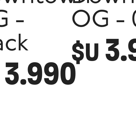
 -
OG - 
3.
ack
$U
3.990