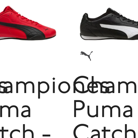
s
ampiones
Cham
uma
Puma
tch -
Catch