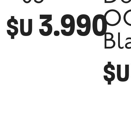
3.990
OG
$U
Bl
$U