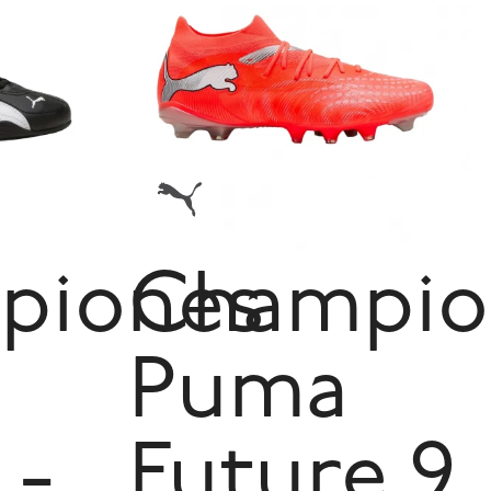
piones
Champio
Puma
 -
Future 9