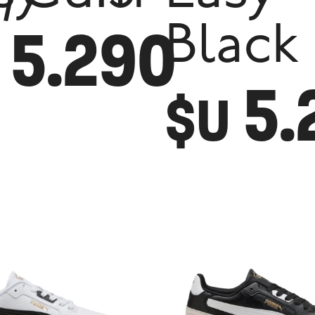
5.290
Black
5.
$U