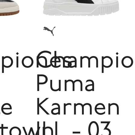
piones
Champio
Puma
le
Karmen
town
II L - 03