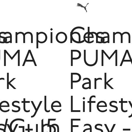
s
ampiones
Cham
UMA
PUM
rk
Park
festyle
Lifest
e/Gum
y - 15
Easy -