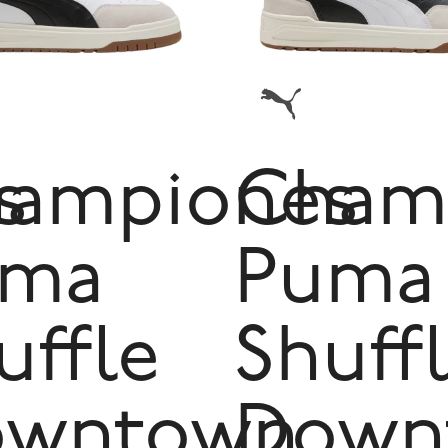
s
ampiones
Cham
uma
Puma
uffle
Shuff
owntown
Down