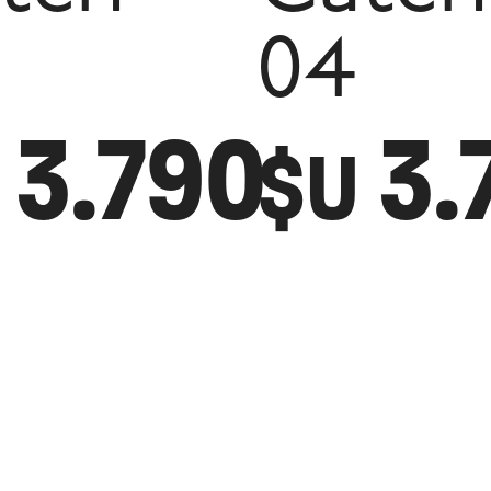
04
3.790
3.
$U