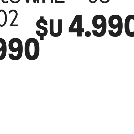
4.99
02
$U
990