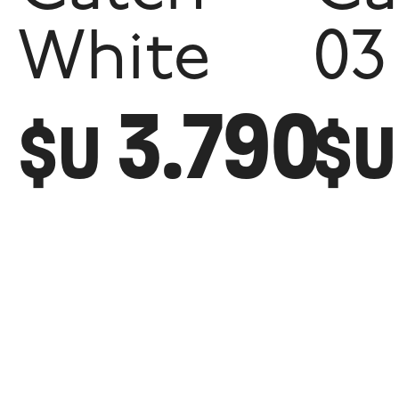
White
03
3.790
$U
$U