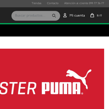
Tiendas
Contacto
Atención al cliente 099 77 36 77
0
$U