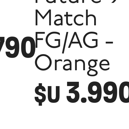
Match
790
FG/AG -
Orange
3.99
$U