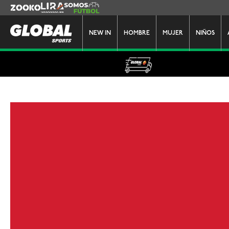
Zooko
Lira
Somos Futbol
NEW IN
HOMBRE
MUJER
NIÑOS