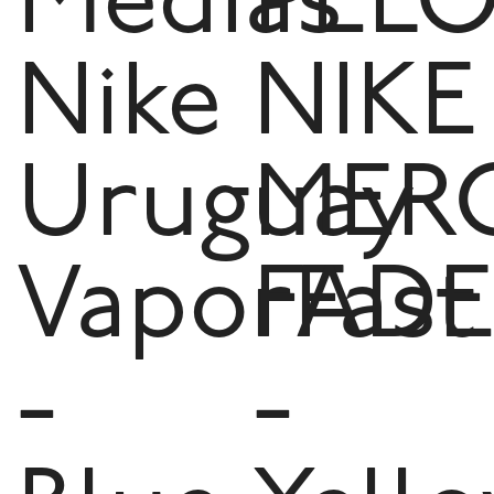
Medias
PELO
Nike
NIKE
Uruguay
MER
VaporFast
FAD
-
-