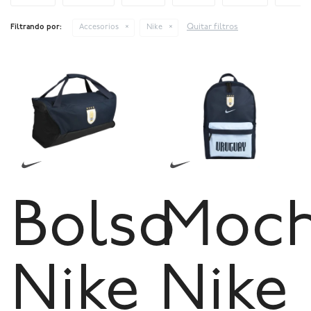
Quitar filtros
Filtrando por:
Accesorios
Nike
Bolso
Moch
Nike
Nike