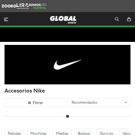
Zooko
Lira
Somos
Futbol

Accesorios Nike
Recomendados
Pelotas
Mochilas
Medias
Bolsos
Gorros
Varios