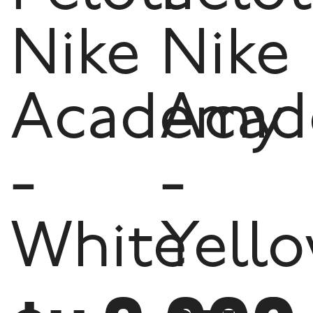
Nike
Nike
Academy
Aca
-
-
White
Yell