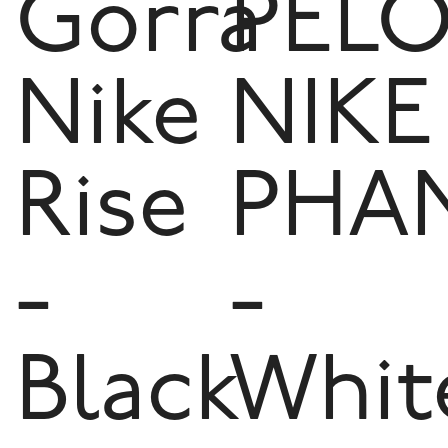
Gorra
PELO
Nike
NIKE
Rise
PHA
-
-
Black
Whit