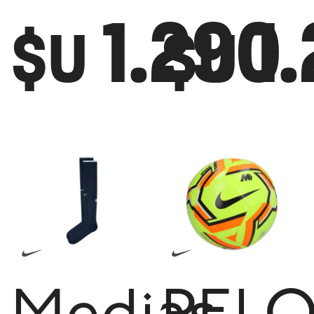
1.290
1
$U
$U