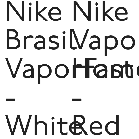
Nike
Nike
Brasil
Vapo
VaporFast
Hom
-
-
White
Red