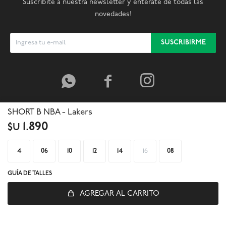
Suscribite a nuestra newsletter y enterate de todas las
novedades!
SUSCRIBIRME



SHORT B NBA - Lakers
1.890
$U
4
06
10
12
14
16
08
GUÍA DE TALLES
AGREGAR AL CARRITO