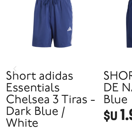
Short adidas
SHOR
Essentials
DE N
Chelsea 3 Tiras -
Blue
1
Dark Blue /
$U
White