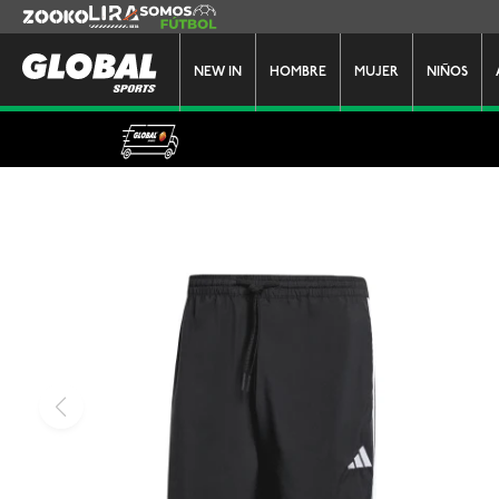
Zooko
Lira
Somos Futbol
NEW IN
HOMBRE
MUJER
NIÑOS