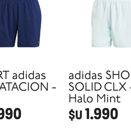
T adidas
adidas SHO
ATACION -
SOLID CLX 
Halo Mint
.990
1.990
$U