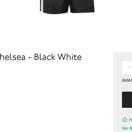
Chelsea - Black White
L
GUÍA 
P
Ver 