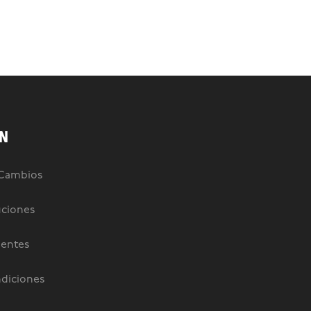
N
 Cambios
uciones
uentes
diciones