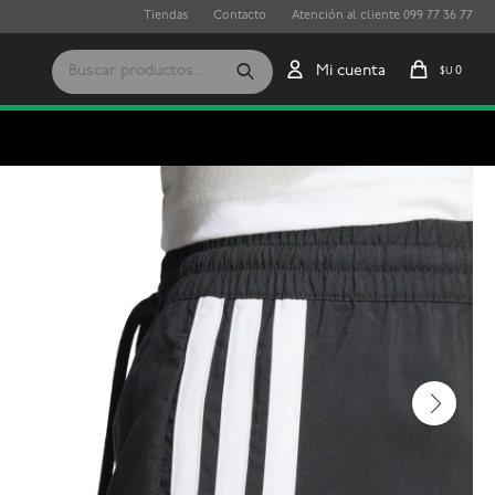
Tiendas
Contacto
Atención al cliente 099 77 36 77
0
$U