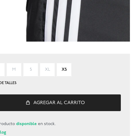
M
S
XL
XS
DE TALLES
AGREGAR AL CARRITO
roducto
disponible
en stock.
Blog