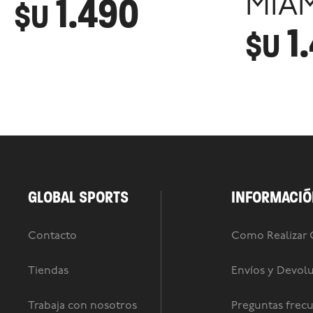
1.490
MIAM
$U
1
$U
GLOBAL SPORTS
INFORMACIÓ
Contacto
Como Realizar
Tiendas
Envíos y Devol
Trabaja con nosotros
Preguntas frec