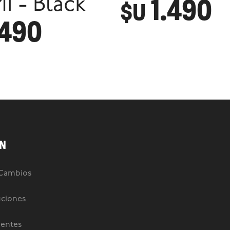
1.490
I - Black
$U
.490
N
 Cambios
uciones
uentes