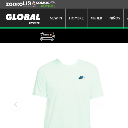
Zooko
Lira
Somos Futbol
NEW IN
HOMBRE
MUJER
NIÑOS