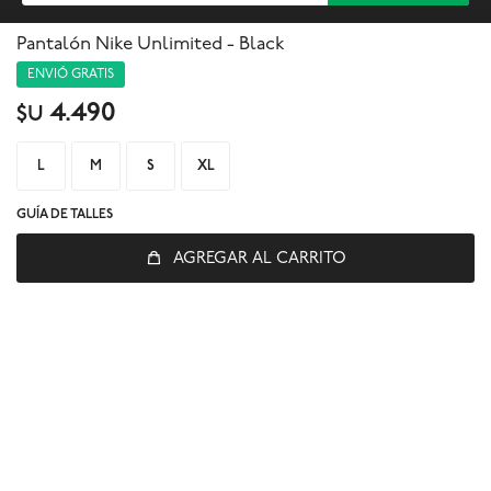
Pantalón Nike Unlimited - Black



ENVIÓ GRATIS
4.490
$U
L
M
S
XL
GUÍA DE TALLES
AGREGAR AL CARRITO
© Copyright 2026 / Global Sports