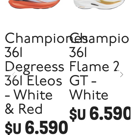
Championes
Champio
361
361
Degreess
Flame 2
361 Eleos
GT -
- White
White
6.590
& Red
$U
6.590
$U