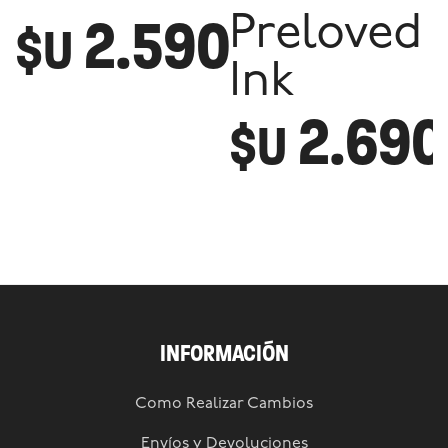
2.590
Preloved
$U
Ink
2.690
$U
INFORMACIÓN
Como Realizar Cambios
Envíos y Devoluciones