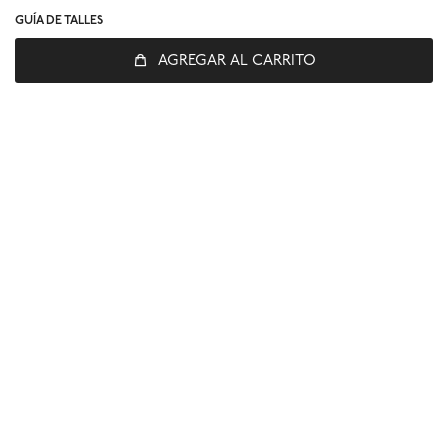
GUÍA DE TALLES
AGREGAR AL CARRITO
© Copyright 2026 / Global Sports
Fenicio