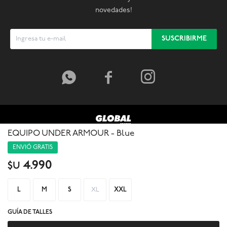
novedades!
SUSCRIBIRME



EQUIPO UNDER ARMOUR - Blue
ENVIÓ GRATIS
4.990
$U
L
M
S
XL
XXL
GUÍA DE TALLES