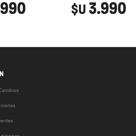
.990
3.990
$U
N
 Cambios
uciones
uentes