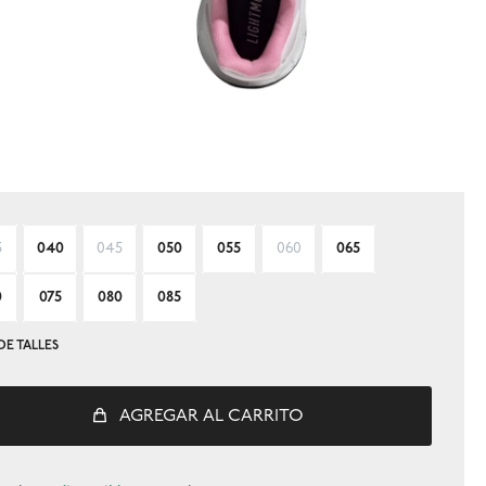
5
040
045
050
055
060
065
0
075
080
085
DE TALLES
AGREGAR AL CARRITO