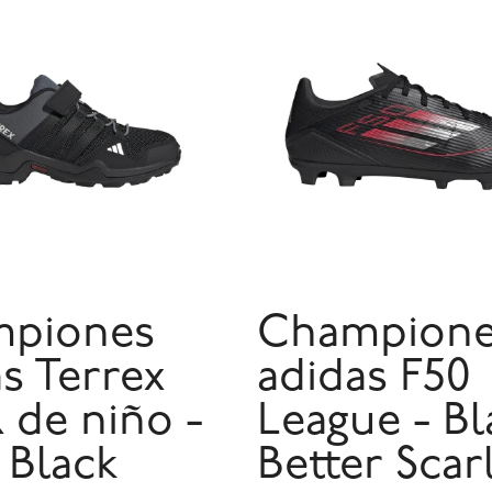
piones
Champion
s Terrex
adidas F50
 de niño -
League - Bl
 Black
Better Scar