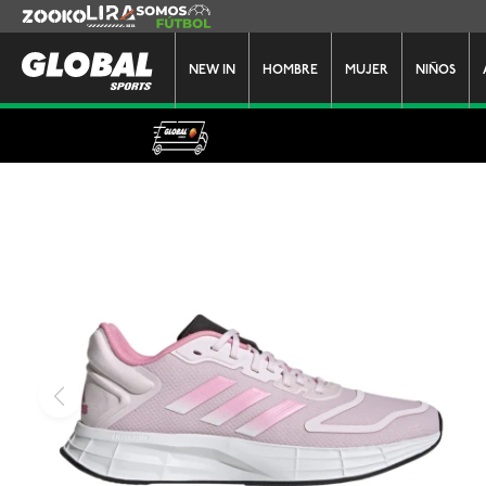
Zooko
Lira
Somos Futbol
NEW IN
HOMBRE
MUJER
NIÑOS