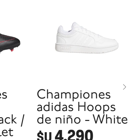
es
Championes
adidas Hoops
ack /
de niño - White
4.290
let
$U