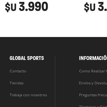
3.990
3
$U
$U
GLOBAL SPORTS
INFORMACIÓ
Contacto
Como Realizar
Tiendas
Envíos y Devol
Trabaja con nosotros
Preguntas frec