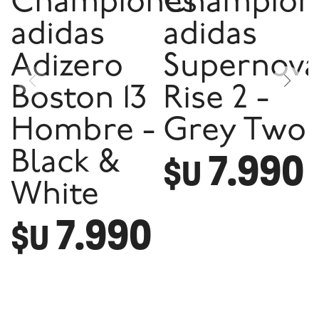
Championes
Champion
adidas
adidas
Adizero
Supernov
Boston 13
Rise 2 -
Hombre -
Grey Two
7.990
Black &
$U
White
7.990
$U