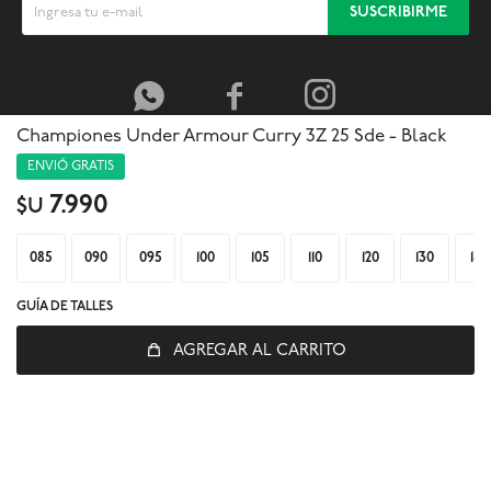
SUSCRIBIRME



Championes Under Armour Curry 3Z 25 Sde - Black
ENVIÓ GRATIS
7.990
$U
085
090
095
100
105
110
120
130
140
GUÍA DE TALLES
AGREGAR AL CARRITO
© Copyright 2026 / Global Sports