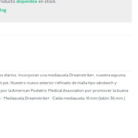
roducto
disponible
en stock.
Blog
os diarios. Incorporan una mediasuela Dreamstrike+, nuestra espuma
l pie. Nuestro nuevo exterior refinado de malla tipo sándwich y
 por la American Podiatric Medical Association por promover la buena
rte · Mediasuela Dreamstrike+ · Caída mediasuela: 10 mm (talón 36 mm /