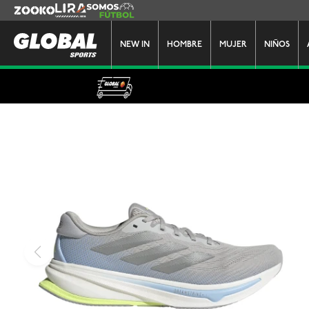
Zooko
Lira
Somos Futbol
NEW IN
HOMBRE
MUJER
NIÑOS