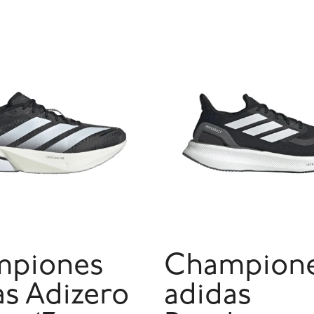
mpiones
Champion
as Adizero
adidas