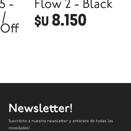
5 -
Flow 2 - Black
8.150
 /
$U
 Off
Newsletter!
Suscribite a nuestra newsletter y enterate de todas las
novedades!