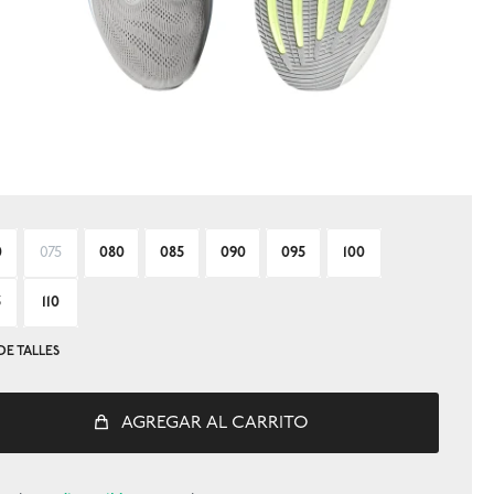
0
075
080
085
090
095
100
5
110
DE TALLES
AGREGAR AL CARRITO