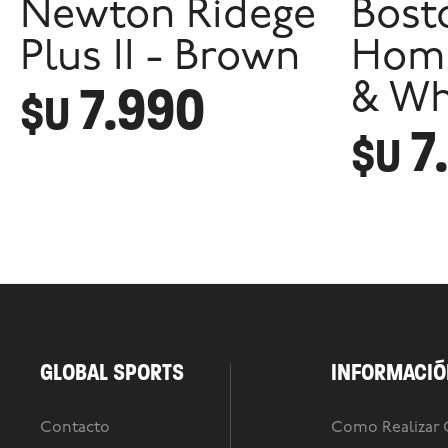
Newton Ridege
Bost
Plus II - Brown
Homb
7.990
& Wh
$U
7
$U
GLOBAL SPORTS
INFORMACIÓ
Contacto
Como Realizar