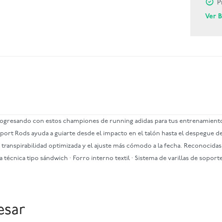
P
Ver 
 progresando con estos championes de running adidas para tus entrenamient
port Rods ayuda a guiarte desde el impacto en el talón hasta el despegue de
transpirabilidad optimizada y el ajuste más cómodo a la fecha. Reconocidas
la técnica tipo sándwich · Forro interno textil · Sistema de varillas de sopo
esar