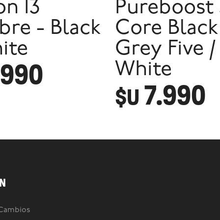
on 13
Pureboost 
re - Black
Core Black
ite
Grey Five /
.990
White
7.990
$U
N
 Cambios