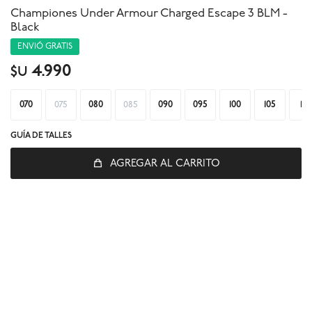
novedades!
Championes Under Armour Charged Escape 3 BLM -
Black
SUSCRIBIRME
ENVIÓ GRATIS
4.990
$U



070
075
080
085
090
095
100
105
110
GUÍA DE TALLES
AGREGAR AL CARRITO
© Copyright 2026 / Global Sports