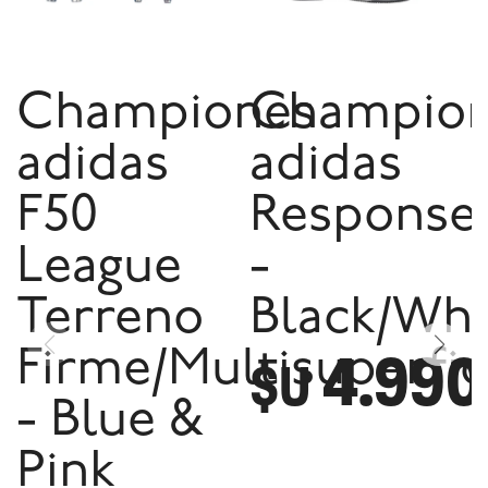
Championes
Champio
adidas
adidas
F50
Response
League
-
Terreno
Black/Whi
4.990
Firme/Multisuperfic
$U
- Blue &
Pink