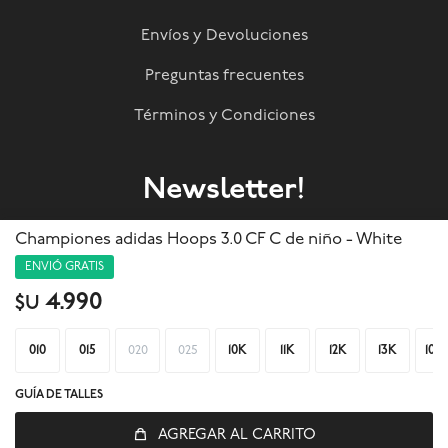
Envíos y Devoluciones
Preguntas frecuentes
Términos y Condiciones
Newsletter!
Suscribite a nuestra newsletter y enterate de todas las
Championes adidas Hoops 3.0 CF C de niño - White
novedades!
ENVIÓ GRATIS
4.990
$U
SUSCRIBIRME
010
015
020
025
10K
11K
12K
13K
105



GUÍA DE TALLES
AGREGAR AL CARRITO