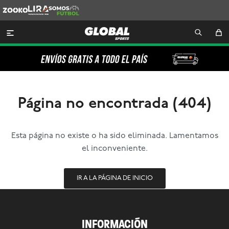
Zooko
Lira
Somos
Futbol

Página no encontrada (404)
Esta página no existe o ha sido eliminada. Lamentamos
el inconveniente.
IR A LA PÁGINA DE INICIO
INFORMACIÓN