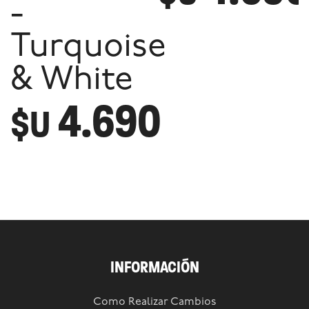
-
Turquoise
& White
4.690
$U
INFORMACIÓN
Como Realizar Cambios