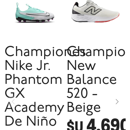
Championes
Champio
Nike Jr.
New
Phantom
Balance
GX
520 -
Academy
Beige
4.690
De Niño
$U