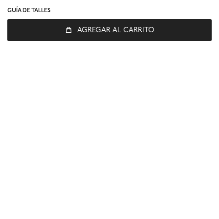
GUÍA DE TALLES
AGREGAR AL CARRITO
© Copyright 2026 / Global Sports
Fenicio