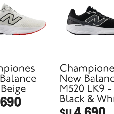
piones
Champione
Balance
New Balan
 Beige
M520 LK9 -
.690
Black & Wh
4.690
$U