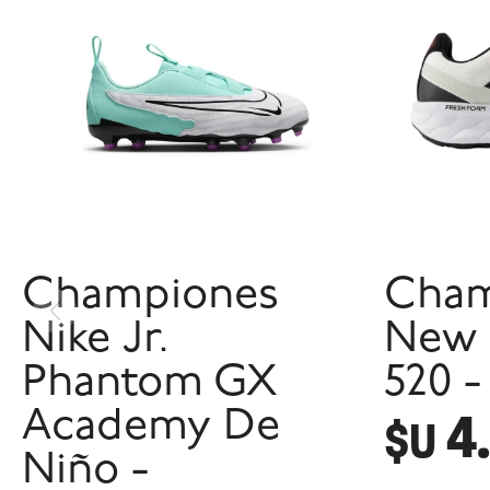
Championes
Cham
Nike Jr.
New 
Phantom GX
520 -
4
Academy De
$U
Niño -