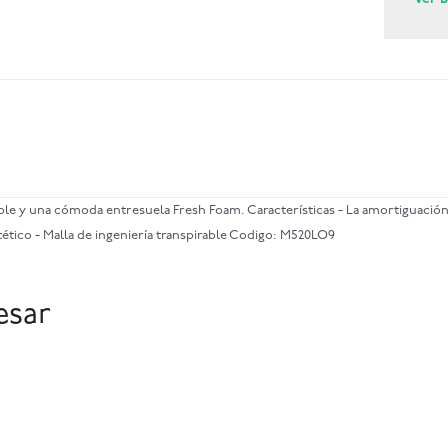
ble y una cómoda entresuela Fresh Foam. Características - La amortiguación
intético - Malla de ingeniería transpirable Codigo: M520LO9
esar