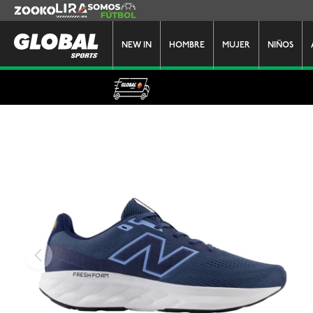
Zooko
Lira
Somos Futbol
NEW IN
HOMBRE
MUJER
NIÑOS