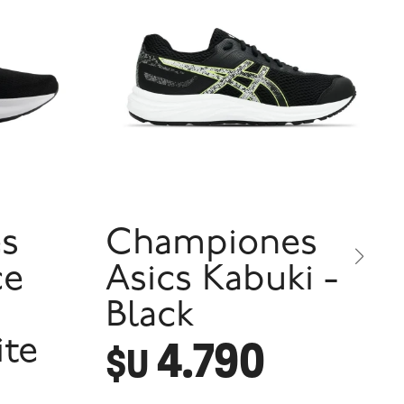
s
Championes
ce
Asics Kabuki -
Black
4.790
ite
$U