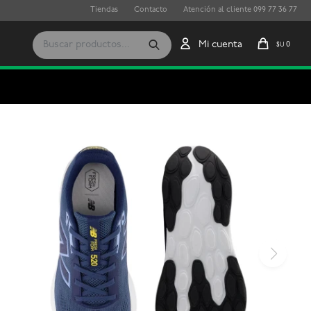
Tiendas
Contacto
Atención al cliente 099 77 36 77
0
$U