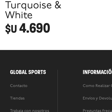
Turquoise &
White
4.690
$U
GLOBAL SPORTS
INFORMACIÓ
Contacto
Como Realizar
Tiendas
Envíos y Devol
Trabaja con nosotros
Preguntas frec