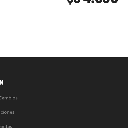
N
 Cambios
uciones
uentes