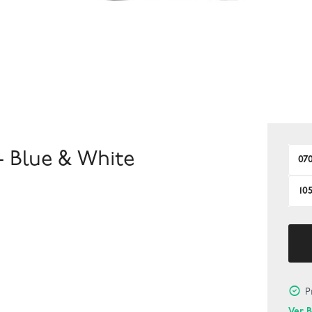
 Blue & White
07
10
P
Ver 