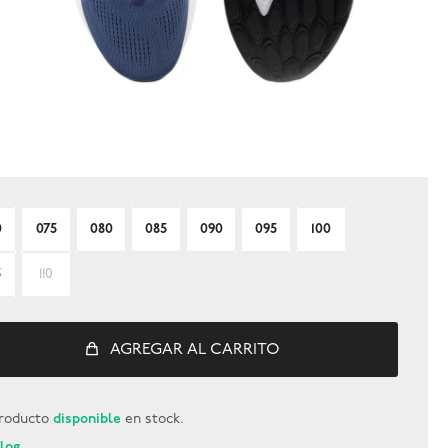
0
075
080
085
090
095
100
5
110
AGREGAR AL CARRITO
roducto
disponible
en stock.
Blog