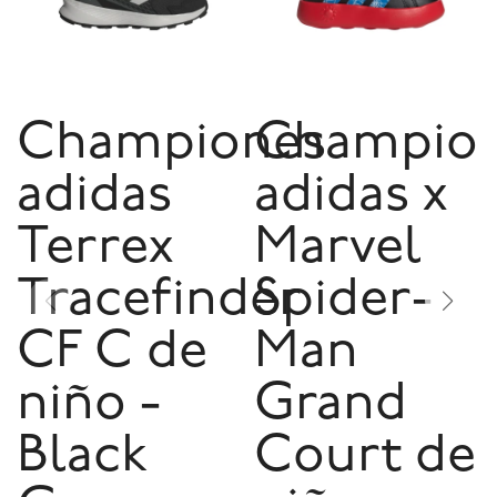
Championes
Champio
adidas
adidas x
Terrex
Marvel
Tracefinder
Spider-
CF C de
Man
niño -
Grand
Black
Court de