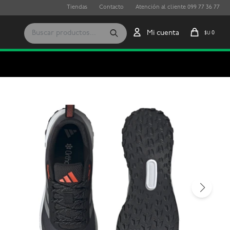
Tiendas
Contacto
Atención al cliente 099 77 36 77
0
$U