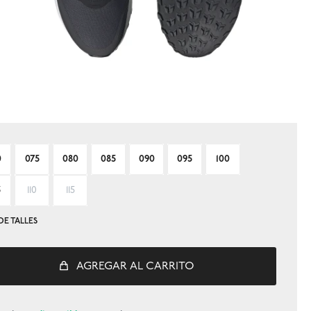
0
075
080
085
090
095
100
5
110
115
DE TALLES
AGREGAR AL CARRITO