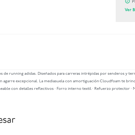
P
Ver 
s de running adidas. Diseñados para carreras intrépidas por senderos y ter
ce un agarre excepcional. La mediasuela con amortiguación Cloudfoam te br
meable con detalles reflectivos · Forro interno textil · Refuerzo protector 
esar