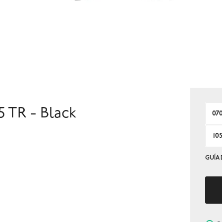
 TR - Black
07
10
GUÍA 