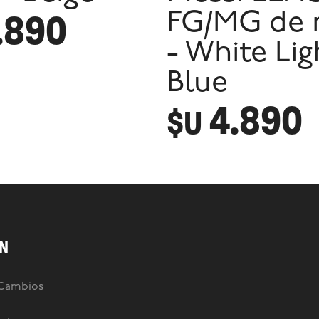
.890
FG/MG de 
- White Lig
Blue
4.890
$U
N
 Cambios