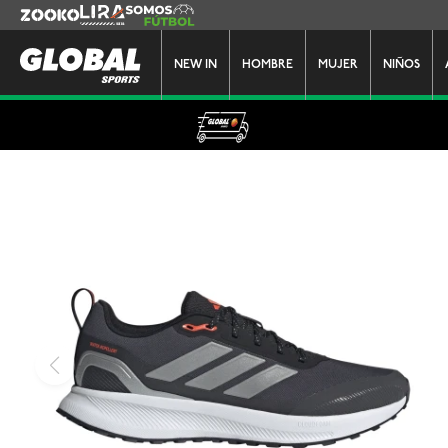
Zooko
Lira
Somos Futbol
NEW IN
HOMBRE
MUJER
NIÑOS