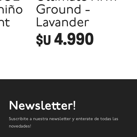
niño
Ground -
ht
Lavander
4.990
$U
Newsletter!
Suscribite a nuestra newsletter y enterate de todas las
novedades!