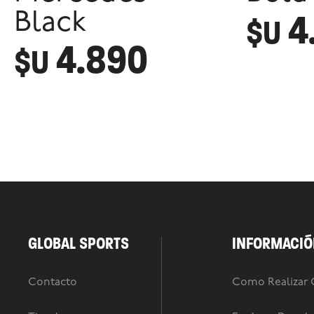
4
Black
$U
4.890
$U
GLOBAL SPORTS
INFORMACIÓ
Contacto
Como Realizar