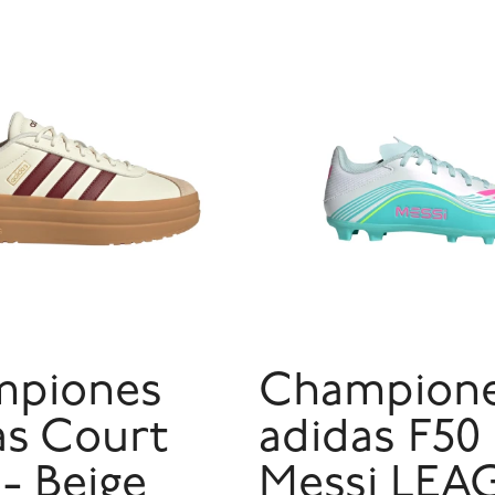
mpiones
Champion
as Court
adidas F50
- Beige
Messi LEA