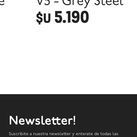
e
V5 - Grey Steel
5.190
$U
Newsletter!
Suscribite a nuestra newsletter y enterate de todas las