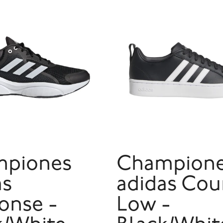
piones
Champion
as
adidas Cou
onse -
Low -