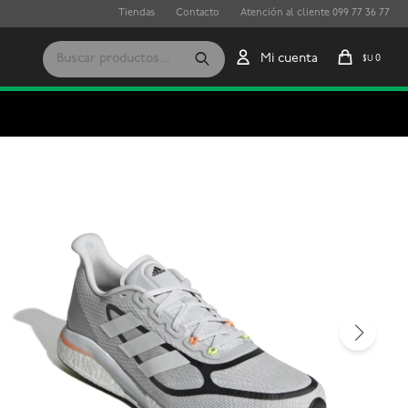
Tiendas
Contacto
Atención al cliente 099 77 36 77
0
$U