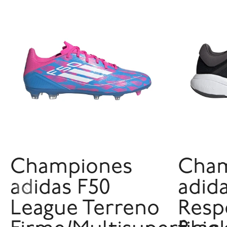
Championes
Cham
adidas F50
adid
League Terreno
Resp