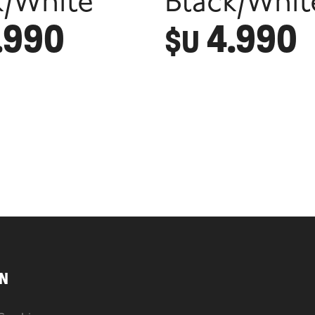
k/White
Black/Whit
.990
4.990
$U
N