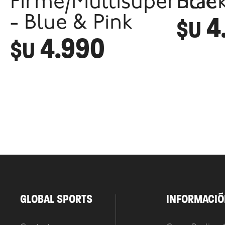
Firme/Multisuperficie
Blac
4
- Blue & Pink
$U
4.990
$U
GLOBAL SPORTS
INFORMACIÓ