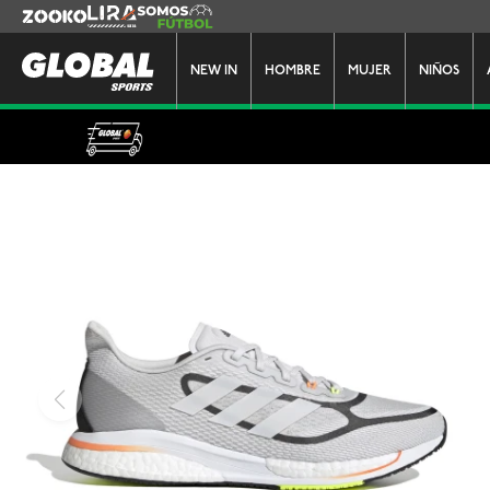
Zooko
Lira
Somos Futbol
NEW IN
HOMBRE
MUJER
NIÑOS