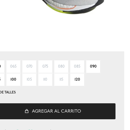
0
065
070
075
080
085
090
5
100
105
110
115
120
DE TALLES
AGREGAR AL CARRITO