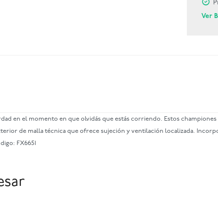
P
Ver 
ad en el momento en que olvidás que estás corriendo. Estos championes a
erior de malla técnica que ofrece sujeción y ventilación localizada. Inco
ódigo: FX6651
esar