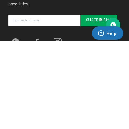
novedades!
SUSCRIBIRME


