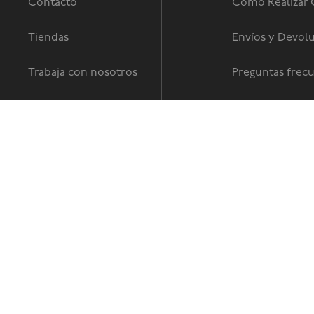
Contacto
Como Realizar
Tiendas
Envíos y Devol
Trabaja con nosotros
Preguntas frec
Términos y Con
© Copyright 2026 / Global Sports