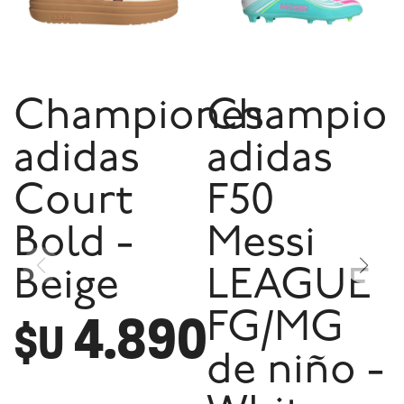
Championes
Champio
adidas
adidas
Court
F50
Bold -
Messi
Beige
LEAGUE
4.890
FG/MG
$U
de niño -