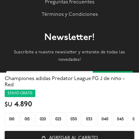
Preguntas frecuentes
Términos y Condiciones
Newsletter!
Suscribite a nuestra newsletter y enterate de todas las
novedades!
SUSCRIBIRME
Championes adidas Predator League FG J de niño -
Red
ENVIÓ GRATIS



4.890
$U
010
015
020
025
030
035
040
045
050
AGREGAR AL CARRITO