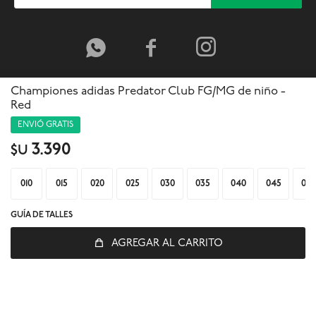



Championes adidas Predator Club FG/MG de niño -
Red
ENVIÓ GRATIS
3.390
$U
010
015
020
025
030
035
040
045
050
GUÍA DE TALLES
AGREGAR AL CARRITO
© Copyright 2026 / Global Sports