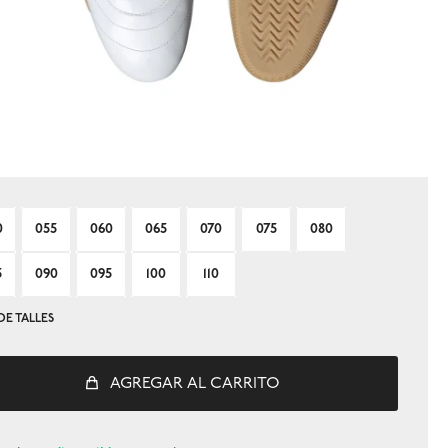
0
055
060
065
070
075
080
5
090
095
100
110
DE TALLES
AGREGAR AL CARRITO