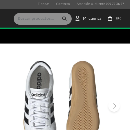
Tiendas
Contacto
Atención al cliente 099 77 36 77
0
$U