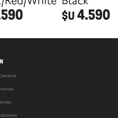
k/Red/White
Black
.590
4.590
$U
N
 Cambios
uciones
uentes
diciones