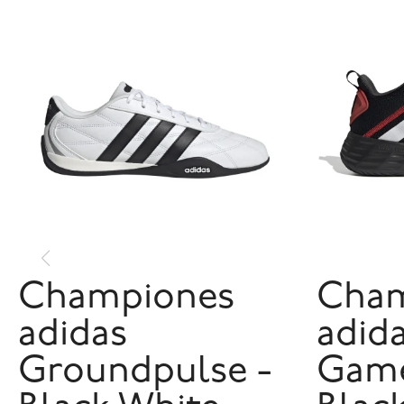
Championes
Cham
adidas
adid
Groundpulse -
Game