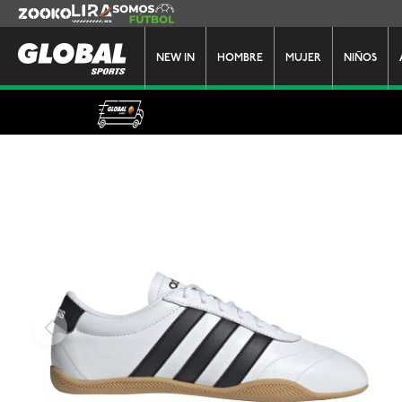
Zooko
Lira
Somos Futbol
NEW IN
HOMBRE
MUJER
NIÑOS