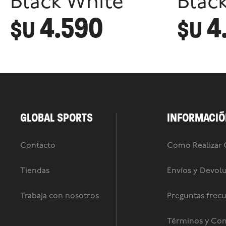
Black White
Blac
4.590
4
$U
$U
GLOBAL SPORTS
INFORMACIÓ
Contacto
Como Realizar
Tiendas
Envíos y Devol
Trabaja con nosotros
Preguntas frec
Términos y Con