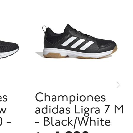
es
Championes
ow
adidas Ligra 7 M
 -
- Black/White