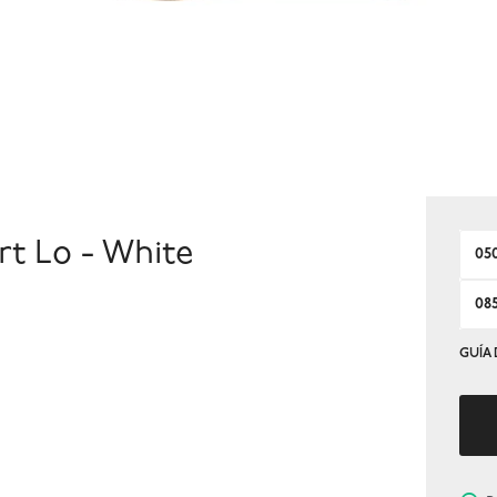
t Lo - White
05
08
GUÍA 