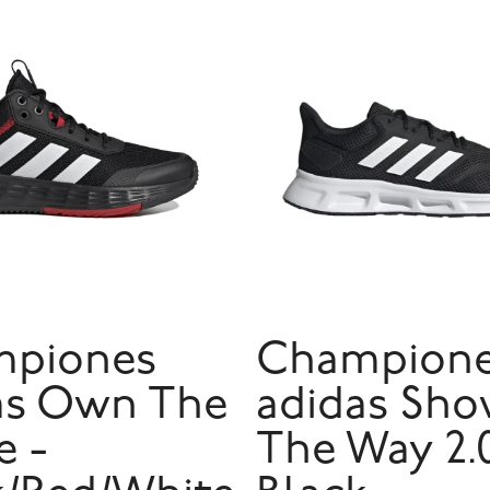
piones
Champion
as Own The
adidas Sh
 -
The Way 2.0