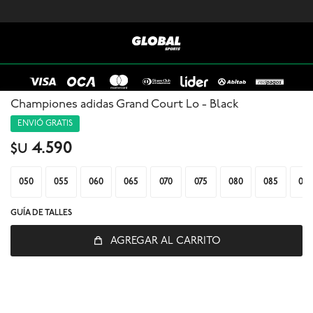
Championes adidas Grand Court Lo - Black
ENVIÓ GRATIS
4.590
$U
050
055
060
065
070
075
080
085
090
© Copyright 2026 / Global Sports
GUÍA DE TALLES
AGREGAR AL CARRITO
Fenicio