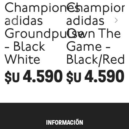
Championes
Champion
adidas
adidas
Groundpulse
Own The
- Black
Game -
White
Black/Red
4.590
4.590
$U
$U
INFORMACIÓN