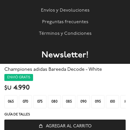
Envíos y Devoluciones
Preguntas frecuentes
Términos y Condiciones
Newsletter!
Suscribite a nuestra newsletter y enterate de todas las
Championes adidas Bareeda Decode - White
novedades!
ENVIÓ GRATIS
4.990
$U
SUSCRIBIRME
065
070
075
080
085
090
095
100
105



GUÍA DE TALLES
AGREGAR AL CARRITO