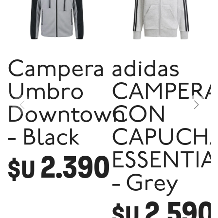
Campera
adidas
Umbro
CAMPER
Downtown
CON
- Black
CAPUCH
2.390
ESSENTIA
$U
- Grey
2.590
$U