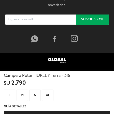
novedades!
SUSCRIBIRME



Campera Polar HURLEY Terra - 316
2.790
$U
L
M
S
XL
GUÍA DE TALLES