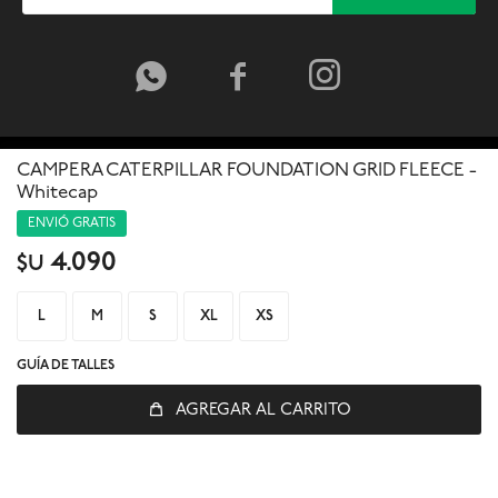



CAMPERA CATERPILLAR FOUNDATION GRID FLEECE -
Whitecap
ENVIÓ GRATIS
4.090
$U
L
M
S
XL
XS
GUÍA DE TALLES
AGREGAR AL CARRITO
© Copyright 2026 / Global Sports