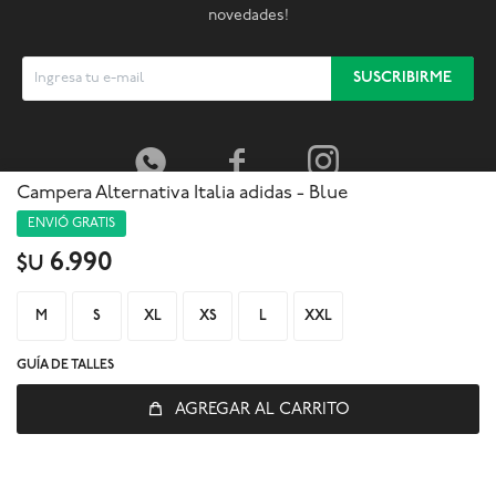
novedades!
SUSCRIBIRME



Campera Alternativa Italia adidas - Blue
ENVIÓ GRATIS
6.990
$U
M
S
XL
XS
L
XXL
GUÍA DE TALLES
AGREGAR AL CARRITO
© Copyright 2026 / Global Sports