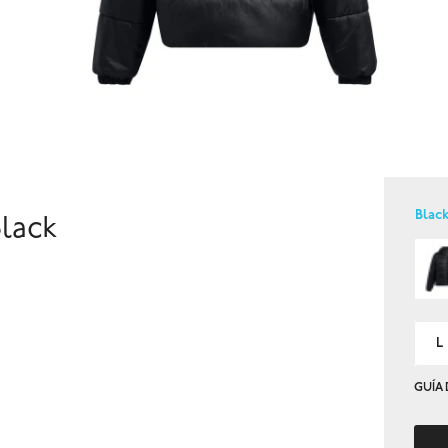
Blac
lack
L
GUÍA 