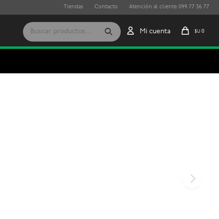
Tiendas
Contacto
Atención al cliente 099 77 36 77
0
$U