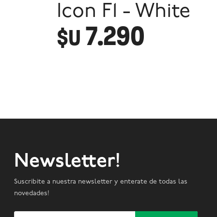
Icon F1 - White
7.290
$U
Newsletter!
Suscribite a nuestra newsletter y enterate de todas las
novedades!