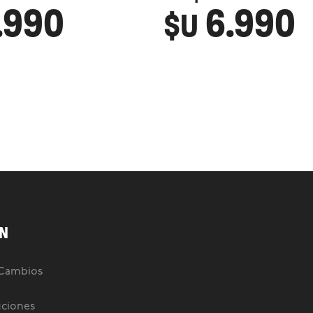
.990
6.990
$U
N
 Cambios
uciones