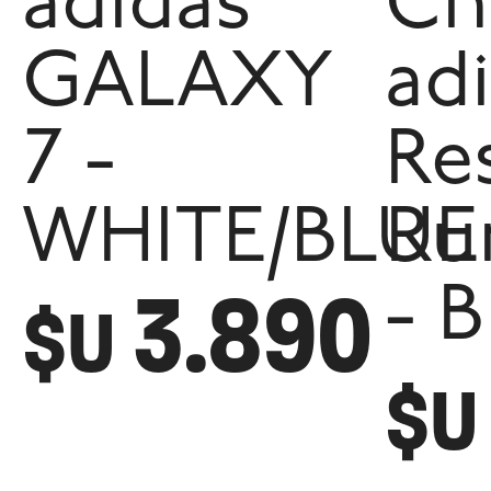
adidas
Ch
GALAXY
ad
7 -
Re
WHITE/BLUE
Ru
3.890
- 
$U
$U