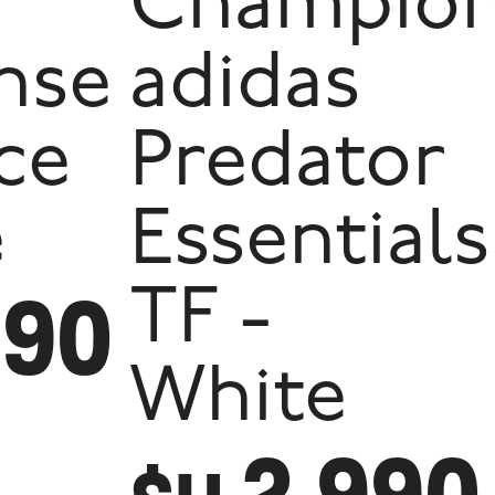
Champio
nse
adidas
Ice
Predator
e
Essentials
290
TF -
White