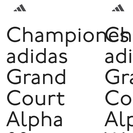
Championes
Ch
adidas
ad
Grand
Gr
Court
Co
Alpha
Al