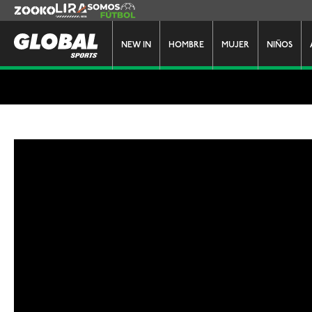
Zooko
Lira
Somos Futbol
NEW IN
HOMBRE
MUJER
NIÑOS