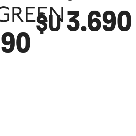
3.690
GREEN
$U
390