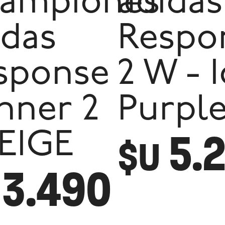
ampiones
adidas
idas
Respo
sponse
2 W - 
nner 2
Purpl
5.
BEIGE
$U
3.490