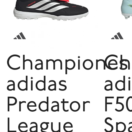
Championes
Ch
adidas
ad
Predator
F5
League
Sp