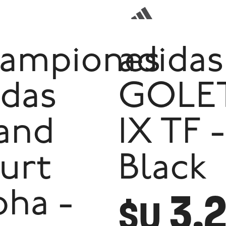
ampiones
adidas
idas
GOLE
and
IX TF -
urt
Black
3.
pha -
$U