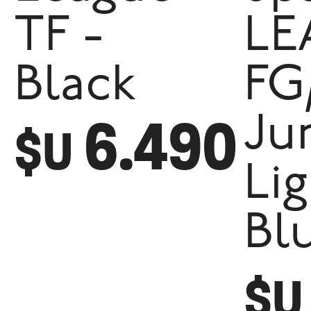
TF -
LE
Black
FG
6.490
Ju
$U
Li
Bl
$U