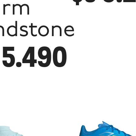
arm
ndstone
5.490