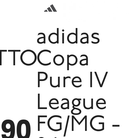
adidas
TTO
Copa
Pure IV
League
290
FG/MG -