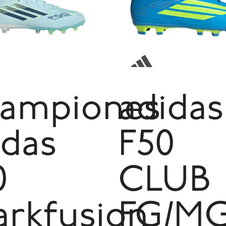
ampiones
adidas
idas
F50
0
CLUB
arkfusion
FG/MG