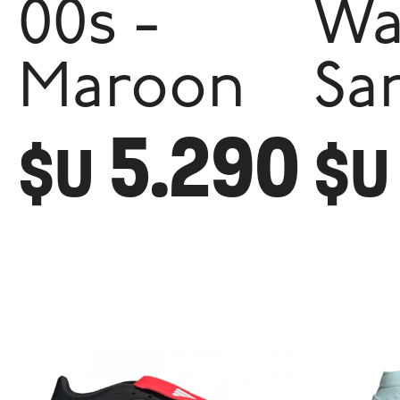
00s -
W
Maroon
Sa
5.290
$U
$U