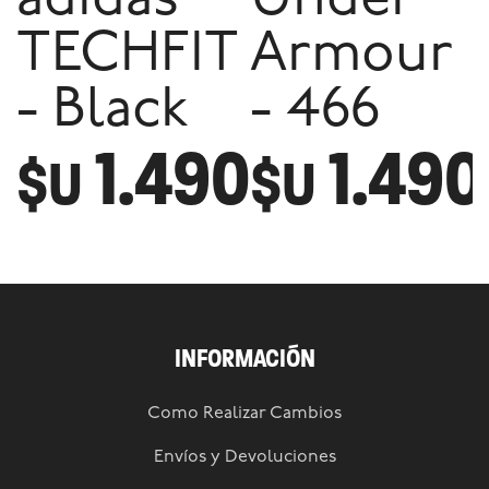
adidas
Under
TECHFIT
Armour
- Black
- 466
1.490
1.490
$U
$U
INFORMACIÓN
Como Realizar Cambios
Envíos y Devoluciones