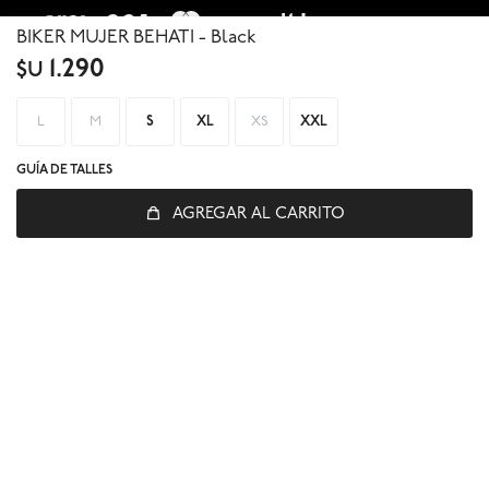
BIKER MUJER BEHATI - Black
1.290
$U
L
M
S
XL
XS
XXL
GUÍA DE TALLES
© Copyright 2026 / Global Sports
AGREGAR AL CARRITO
Fenicio