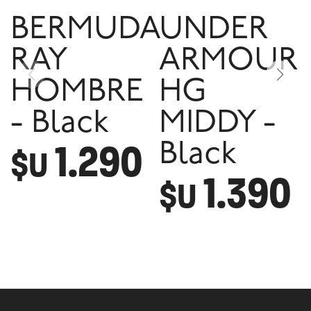
BERMUDA
UNDER
RAY
ARMOUR
HOMBRE
HG
- Black
MIDDY -
1.290
Black
$U
1.390
$U