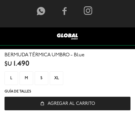



BERMUDA TÉRMICA UMBRO - Blue
1.490
$U
L
M
S
XL
GUÍA DE TALLES
© Copyright 2026 / Global Sports
AGREGAR AL CARRITO