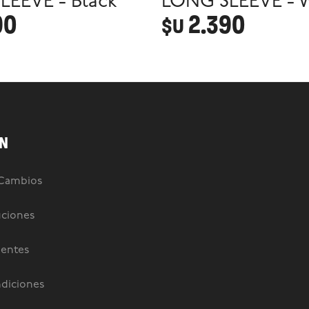
LEEVE - Black
LONG SLEEVE - 
90
2.390
$U
N
 Cambios
uciones
uentes
diciones