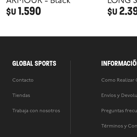
ARMOUR - Black
LONG S
1.590
2.3
$U
$U
GLOBAL SPORTS
INFORMACIÓ
Contacto
Como Realizar
Tiendas
Envíos y Devol
Trabaja con nosotros
Preguntas frec
Términos y Con