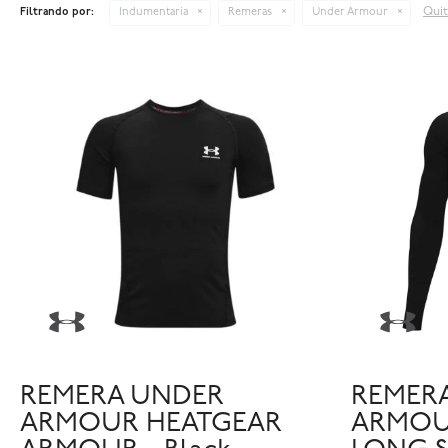
Quit
Filtrando por:
Indumentaria
Remeras
Under Armour
REMERA UNDER
REMER
ARMOUR HEATGEAR
ARMOU