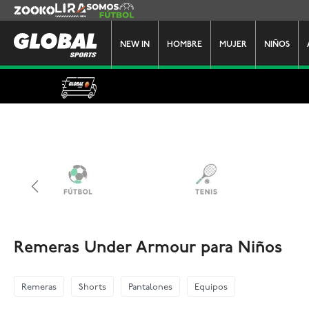
Zooko
Lira
Somos Futbol
NEW IN
HOMBRE
MUJER
NIÑOS
Remeras Under Armour para Niños
Remeras
Shorts
Pantalones
Equipos