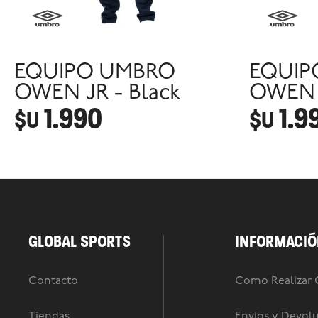
EQUIPO UMBRO
EQUIP
OWEN JR - Black
OWEN J
1.990
1.9
$U
$U
GLOBAL SPORTS
INFORMACIÓ
Contacto
Como Realizar
Tiendas
Envíos y Devol