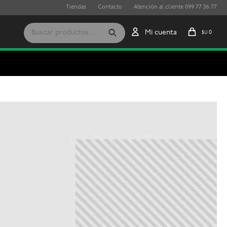
Tiendas
Contacto
Atención al cliente 099 77 36 77
0
$U