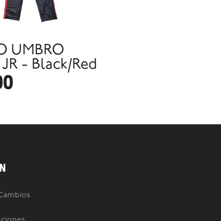
O UMBRO
R - Black/Red
90
N
 Cambios
uciones