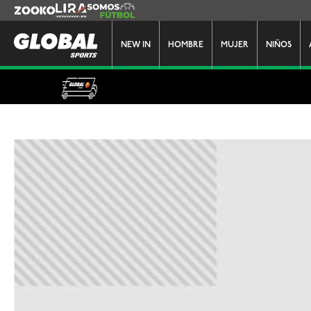
Zooko
Lira
Somos Futbol
NEW IN
HOMBRE
MUJER
NIÑOS