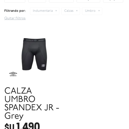
Filtrando por:
Indumentaria
Calzas
Umbro
Quitar filtros
CALZA
UMBRO
SPANDEX JR -
Grey
1.490
$U