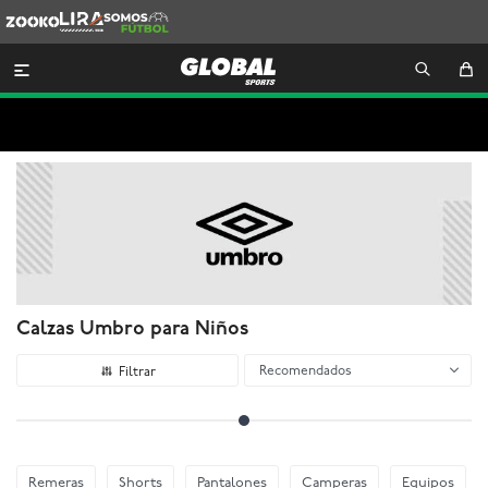
Zooko
Lira
Somos
Futbol

Calzas Umbro para Niños
Recomendados
Remeras
Shorts
Pantalones
Camperas
Equipos