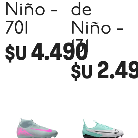
Niño -
de
701
Niño -
4.490
131
$U
2.4
$U