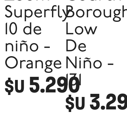
Superfly
Boroug
10 de
Low
niño -
De
Orange
Niño -
5.290
131
$U
3.2
$U