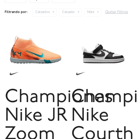
Quitar filtros
Filtrando por:
Calzados
Calzado
Nike
Championes
Champi
Nike JR
Nike
Zoom
Courth