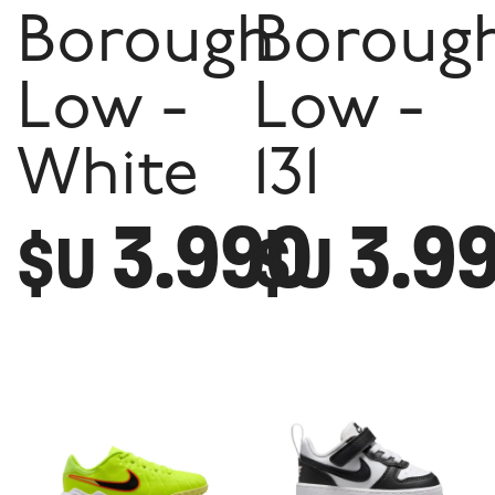
Borough
Boroug
Low -
Low -
White
131
3.990
3.9
$U
$U