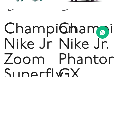
Champion
Champi
Nike Jr
Nike Jr.
Zoom
Phanto
Superfly
GX
10 Acad
Acade
De
De