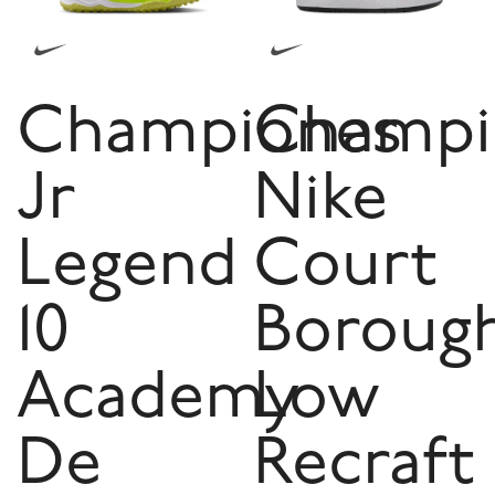
Championes
Champi
Jr
Nike
Legend
Court
10
Boroug
Academy
Low
De
Recraft