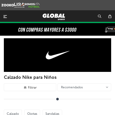
Zooko
Lira
Somos
Futbol

Calzado Nike para Niños
Recomendados
Calzado
Ojotas
Sandalias