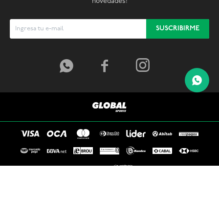
novedades!
SUSCRIBIRME



© Copyright 2026 / Global Sports