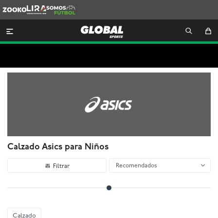
Zooko
Lira
Somos
Futbol

Calzado Asics para Niños
Recomendados
Calzado