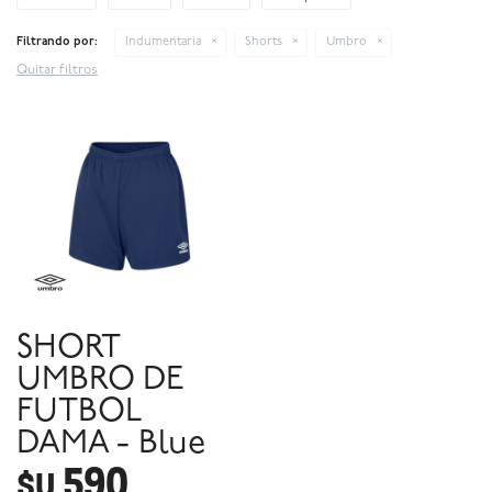
Filtrando por:
Indumentaria
Shorts
Umbro
Quitar filtros
SHORT
UMBRO DE
FUTBOL
DAMA - Blue
590
$U