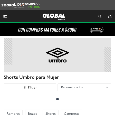
Zooko
Lira
Somos
Futbol

Shorts Umbro para Mujer
Recomendados
Remeras
Buzos
Shorts
Camperas