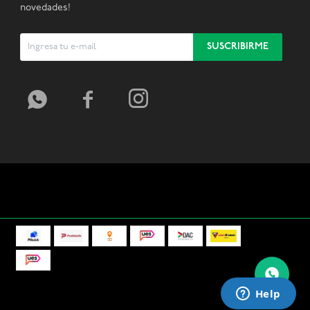
novedades!
SUSCRIBIRME


