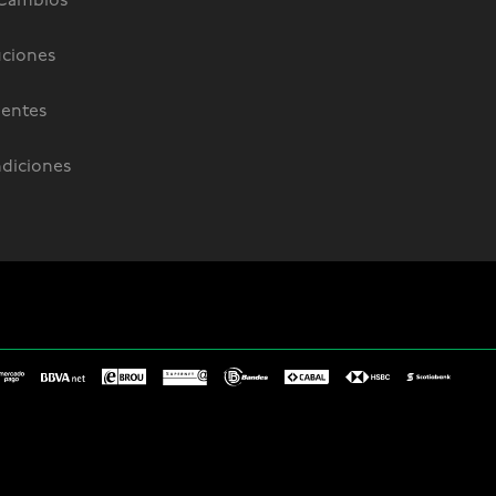
 Cambios
uciones
uentes
diciones