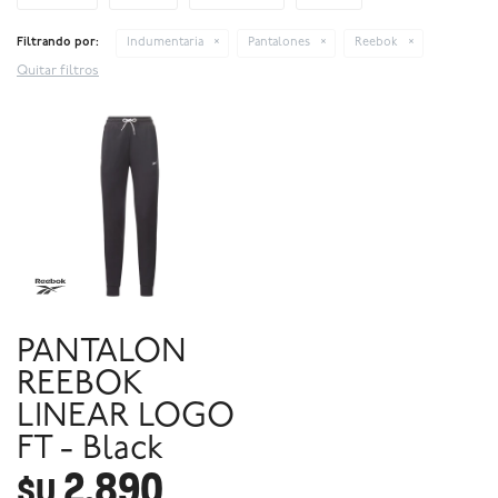
Filtrando por:
Indumentaria
Pantalones
Reebok
Quitar filtros
PANTALON
REEBOK
LINEAR LOGO
FT - Black
2.890
$U