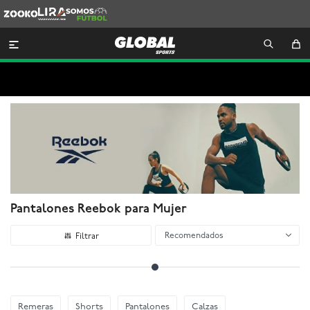
Zooko
Lira
Somos
Futbol

Pantalones Reebok para Mujer
Recomendados
Remeras
Shorts
Pantalones
Calzas