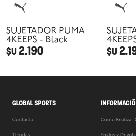
SUJETADOR PUMA
SUJET
4KEEPS - Black
4KEEPS
2.190
2.1
$U
$U
GLOBAL SPORTS
INFORMACIÓ
Contacto
Como Realizar
Tiendas
Envíos y Devol