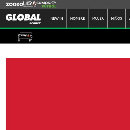
Zooko
Lira
Somos Futbol
NEW IN
HOMBRE
MUJER
NIÑOS