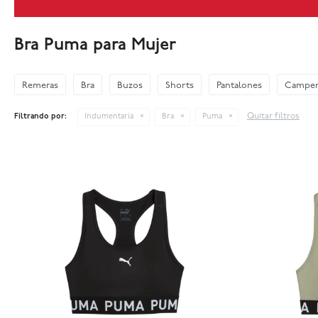
Bra Puma para Mujer
Remeras
Bra
Buzos
Shorts
Pantalones
Camper
Quitar filtros
Filtrando por:
Indumentaria
Bra
Puma