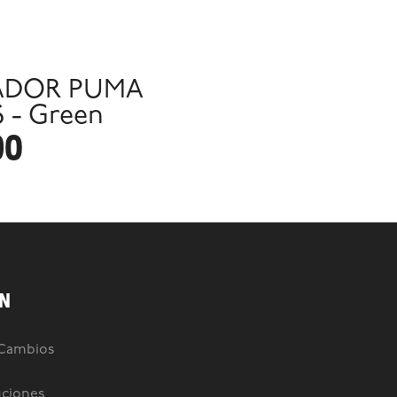
ADOR PUMA
 - Green
90
N
 Cambios
uciones