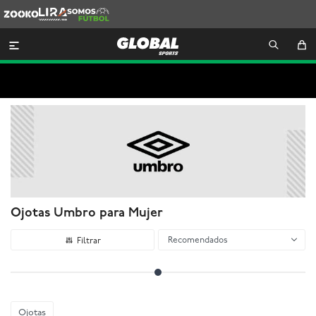
Zooko
Lira
Somos
Futbol

Ojotas Umbro para Mujer
Recomendados
Ojotas