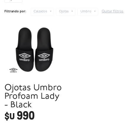
Quitar filtros
Filtrando por:
Calzados
Ojotas
Umbro
Ojotas Umbro
Profoam Lady
- Black
990
$U