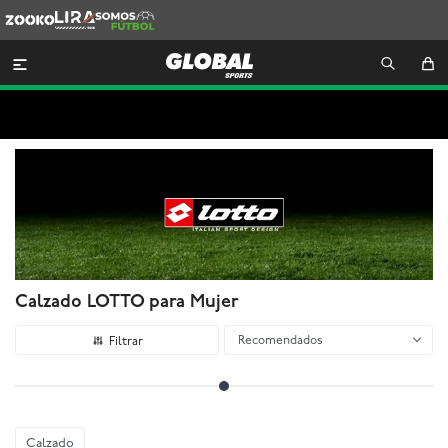
Zooko
Lira
Somos
Futbol

Calzado LOTTO para Mujer
Recomendados
Calzado