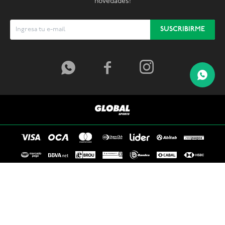
novedades!
SUSCRIBIRME



© Copyright 2026 / Global Sports