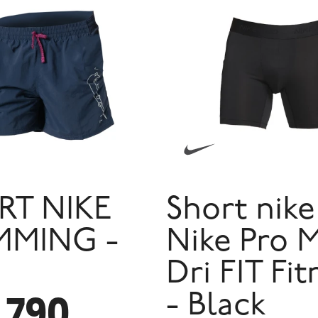
RT NIKE
Short nike
MMING -
Nike Pro 
Dri FIT Fit
.790
- Black