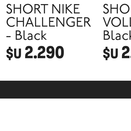
SHORT NIKE
SHO
CHALLENGER
VOLL
- Black
Blac
2.290
2
$U
$U
GLOBAL SPORTS
INFORMACIÓ
Contacto
Como Realizar