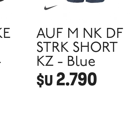
KE
AUF M NK DF
STRK SHORT
-
KZ - Blue
2.790
$U