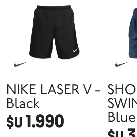
NIKE LASER V -
SHO
Black
SWI
1.990
Blue
$U
3
$U