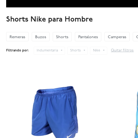
Shorts Nike para Hombre
Remeras
Buzos
Shorts
Pantalones
Camperas
Quitar filtros
Filtrando por:
Indumentaria
Shorts
Nike