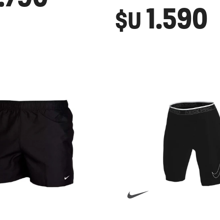
1.590
$U