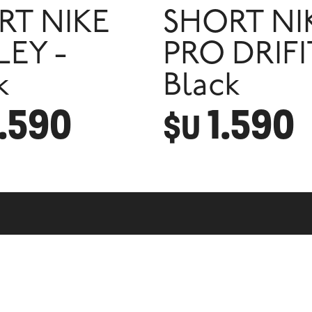
RT NIKE
SHORT NI
EY -
PRO DRIFI
k
Black
.590
1.590
$U
N
 Cambios