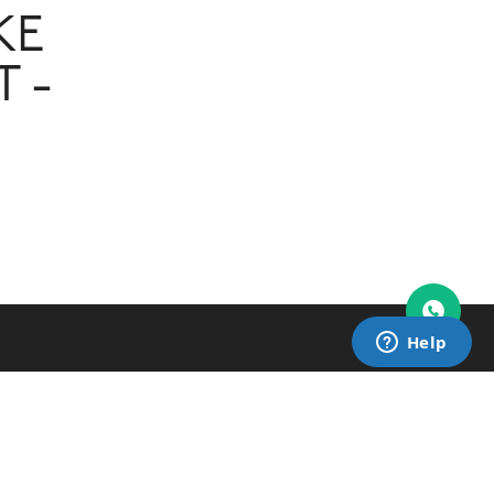
KE
T -
Newsletter!
Suscribite a nuestra newsletter y enterate de todas las
novedades!