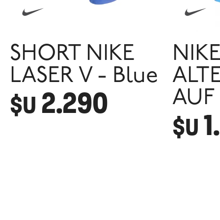
SHORT NIKE
NIK
LASER V - Blue
ALT
2.290
AUF 
$U
1
$U