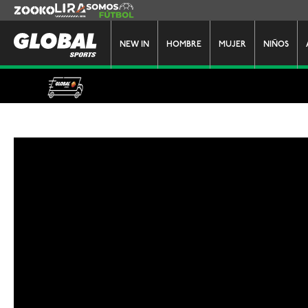
Zooko
Lira
Somos Futbol
NEW IN
HOMBRE
MUJER
NIÑOS