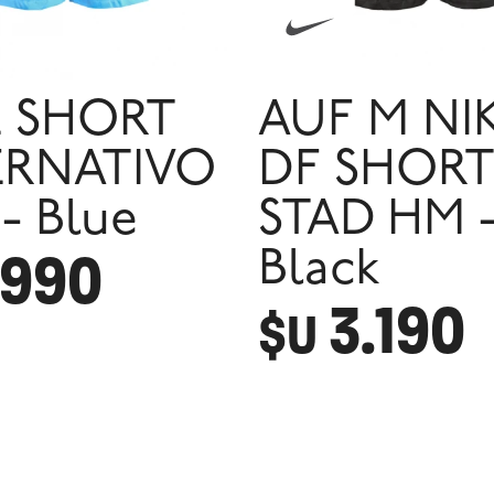
E SHORT
AUF M NI
ERNATIVO
DF SHORT
- Blue
STAD HM 
.990
Black
3.190
$U