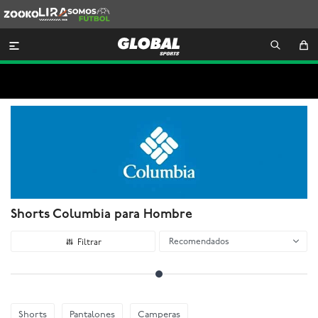
Zooko
Lira
Somos
Futbol

Shorts Columbia para Hombre
Recomendados
Shorts
Pantalones
Camperas