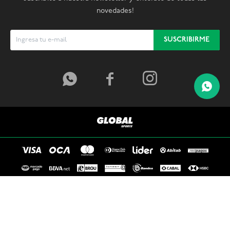
novedades!
SUSCRIBIRME


