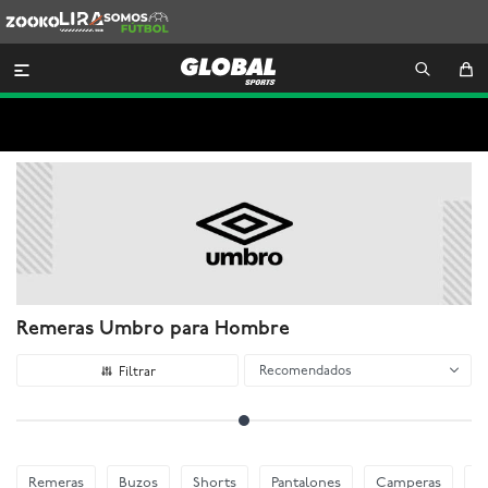
Zooko
Lira
Somos
Futbol

Remeras Umbro para Hombre
Recomendados
Remeras
Buzos
Shorts
Pantalones
Camperas
E