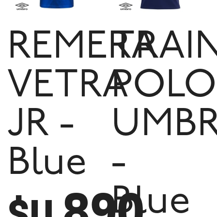
REMERA
TRAI
VETRA
POLO
JR -
UMB
Blue
-
890
Blue
$U