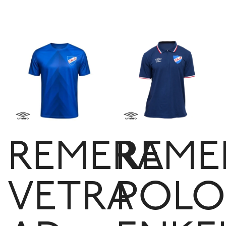
REMERA
REME
VETRA
POLO