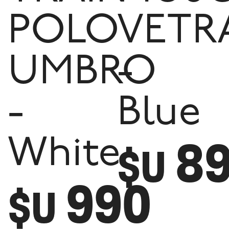
POLO
VETR
UMBRO
-
-
Blue
8
White
$U
990
$U