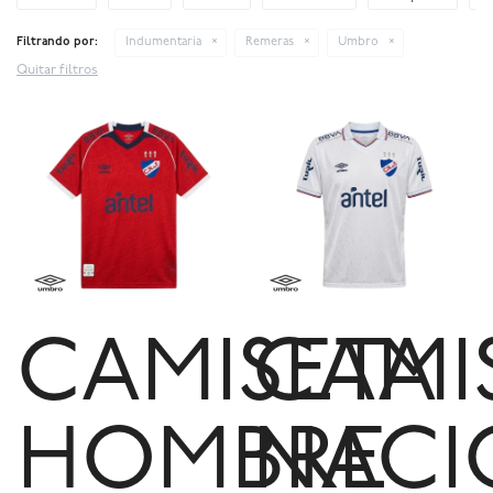
Filtrando por:
Indumentaria
Remeras
Umbro
Quitar filtros
CAMISETA
CAMI
HOMBRE
NACI