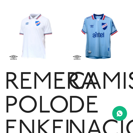
REMERA
CAMI
POLO
DE
ENKEL
NACI