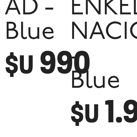
AD -
ENKE
Blue
NACI
990
-
$U
Blue
1.
$U